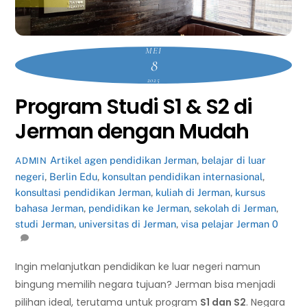
MEI
8
2025
Program Studi S1 & S2 di
Jerman dengan Mudah
Artikel
agen pendidikan Jerman
,
belajar di luar
ADMIN
negeri
,
Berlin Edu
,
konsultan pendidikan internasional
,
konsultasi pendidikan Jerman
,
kuliah di Jerman
,
kursus
bahasa Jerman
,
pendidikan ke Jerman
,
sekolah di Jerman
,
studi Jerman
,
universitas di Jerman
,
visa pelajar Jerman
0
Ingin melanjutkan pendidikan ke luar negeri namun
bingung memilih negara tujuan? Jerman bisa menjadi
pilihan ideal, terutama untuk program
S1 dan S2
. Negara