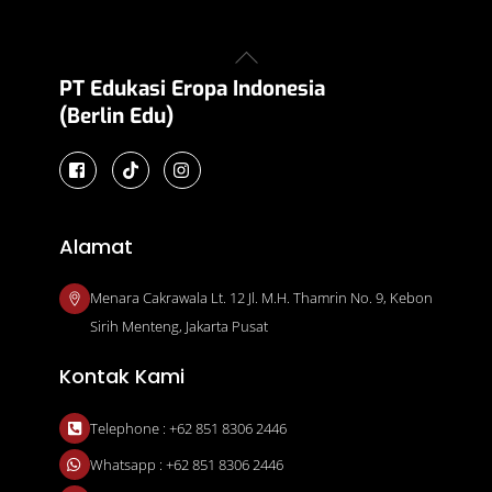
Back
To
PT Edukasi Eropa Indonesia
Top
(Berlin Edu)
Icon
label
Alamat
Menara Cakrawala Lt. 12 Jl. M.H. Thamrin No. 9, Kebon
Sirih Menteng, Jakarta Pusat
Kontak Kami
Telephone : +62 851 8306 2446
Whatsapp : +62 851 8306 2446